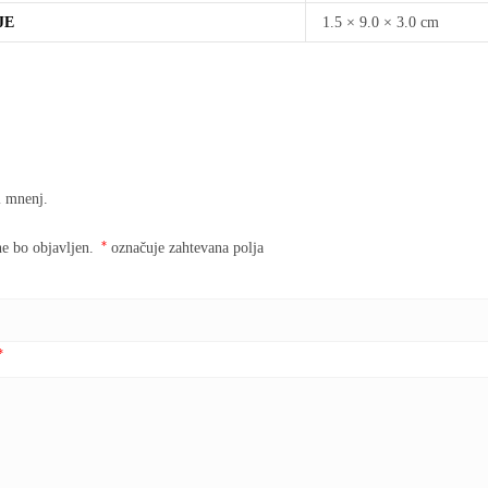
JE
1.5 × 9.0 × 3.0 cm
i mnenj.
*
ne bo objavljen.
označuje zahtevana polja
*