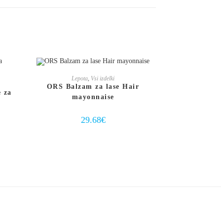
DODAJ V KOŠARICO
Lepota
,
Vsi izdelki
ORS Balzam za lase Hair
e za
mayonnaise
29.68
€