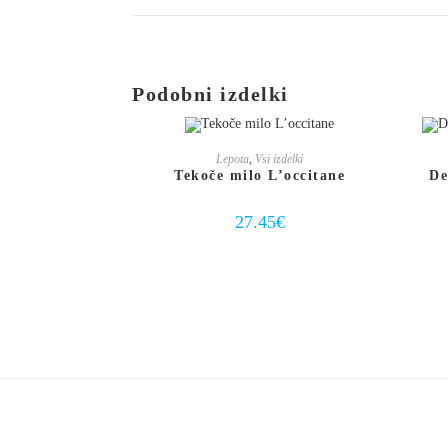
Podobni izdelki
DODAJ V KOŠARICO
Lepota
,
Vsi izdelki
Tekoče milo L’occitane
De
27.45
€