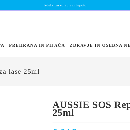
Izdelki za zdravje in lepoto
TA
PREHRANA IN PIJAČA
ZDRAVJE IN OSEBNA N
a lase 25ml
AUSSIE SOS Repa
25ml