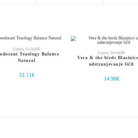
DODAJ V KOŠARICO
Lepota
,
Vsi izdelki
DODAJ V KOŠARICO
Lepota
,
Vsi izdelki
odorant Teaology Balance
Vera & the birds Blazinic
Natural
odstranjevanje ličil
31.11
€
14.90
€