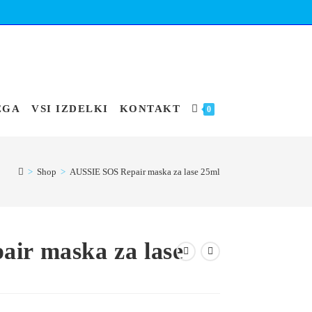
EGA
VSI IZDELKI
KONTAKT
0
>
Shop
>
AUSSIE SOS Repair maska za lase 25ml
ir maska za lase