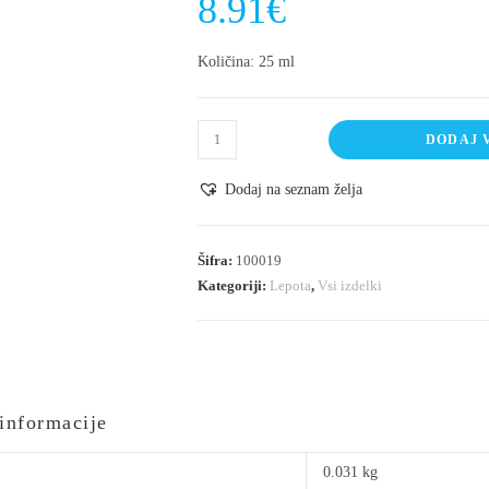
8.91
€
Količina: 25 ml
DODAJ 
Dodaj na seznam želja
Šifra:
100019
Kategoriji:
Lepota
,
Vsi izdelki
informacije
0.031 kg